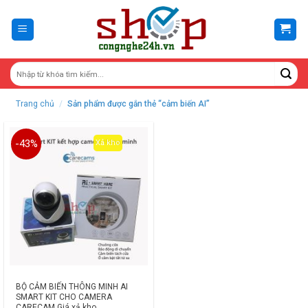
Skip
to
content
Trang chủ
/
Sản phẩm được gắn thẻ “cảm biến AI”
-43%
Xả kho
BỘ CẢM BIẾN THÔNG MINH AI
SMART KIT CHO CAMERA
CARECAM Giá xả kho