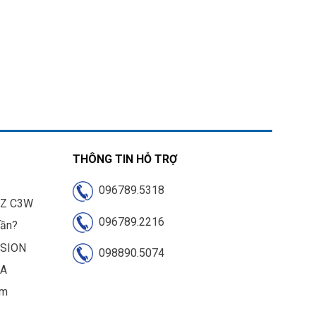
THÔNG TIN HỖ TRỢ
096789.5318
IZ C3W
096789.2216
cần?
ISION
098890.5074
UA
am