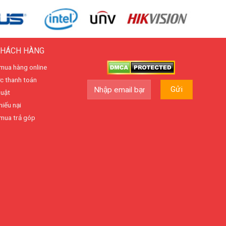
KHÁCH HÀNG
mua hàng online
c thanh toán
huật
hiếu nại
mua trả góp