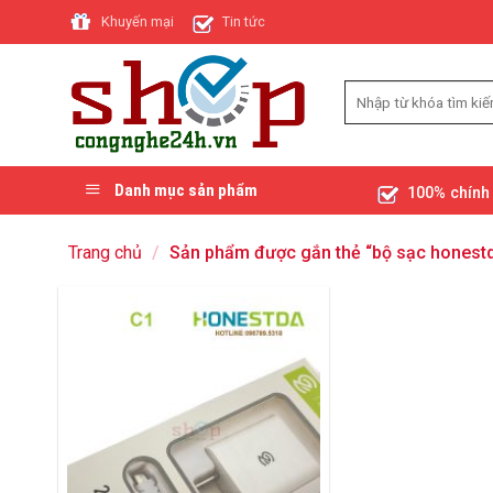
Skip
Khuyến mại
Tin tức
to
content
Danh mục sản phẩm
100% chính
Trang chủ
/
Sản phẩm được gắn thẻ “bộ sạc honest