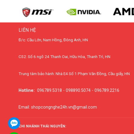
LIÊN HỆ
Đ/c: Cầu Lớn, Nam Hồng, Đông Anh, HN
CS2: Số 6 ngõ 24 Thanh Oai, Hữu Hòa, Thanh Trì, HN
Trung tâm bảo hành: Nhà E4 Số 1 Phạm Văn Đồng, Cầu giấy, HN
Hotline:
096789.5318 - 098890.5074 - 096789.2216
Email: shopcongnghe24h.vn@gmail.com
CHI NHÁNH THÁI NGUYÊN: