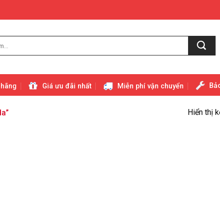
Bảo
 hãng
Giá ưu đãi nhất
Miễn phí vận chuyển
Hiển thị 
da”