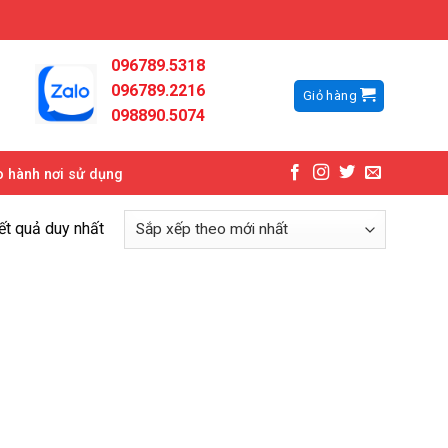
096789.5318
096789.2216
Giỏ hàng
098890.5074
 hành nơi sử dụng
kết quả duy nhất