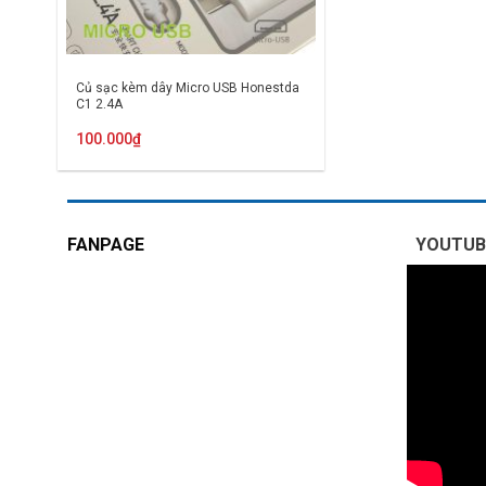
Củ sạc kèm dây Micro USB Honestda
C1 2.4A
100.000
₫
FANPAGE
YOUTUB