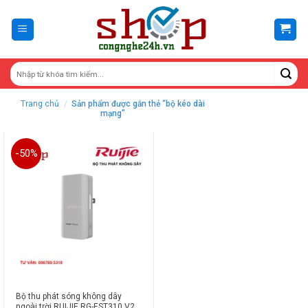
Skip
to
content
Trang chủ
/
Sản phẩm được gắn thẻ “bộ kéo dài
mạng”
-50%
Bộ thu phát sóng không dây
ngoài trời RUIJIE RG-EST310 V2