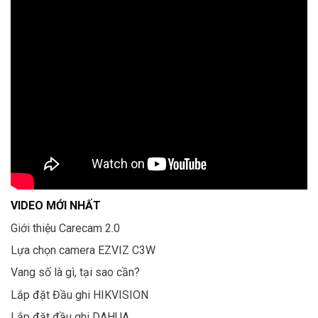
VIDEO MỚI NHẤT
Giới thiệu Carecam 2.0
Lựa chọn camera EZVIZ C3W
Vang số là gì, tại sao cần?
Lắp đặt Đầu ghi HIKVISION
Lắp đặt đầu ghi DAHUA