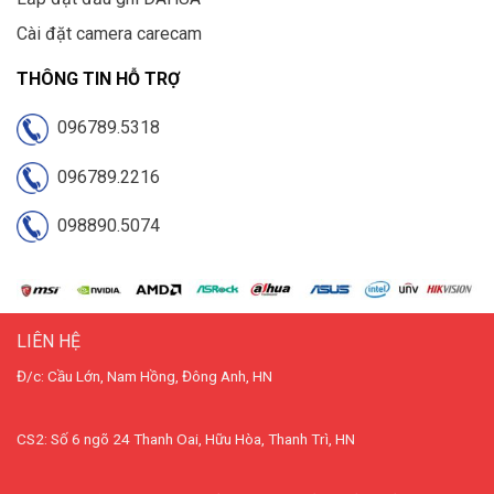
Cài đặt camera carecam
THÔNG TIN HỖ TRỢ
096789.5318
096789.2216
098890.5074
LIÊN HỆ
Đ/c: Cầu Lớn, Nam Hồng, Đông Anh, HN
CS2: Số 6 ngõ 24 Thanh Oai, Hữu Hòa, Thanh Trì, HN