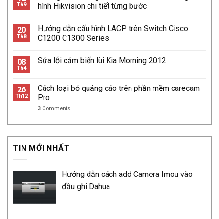
Th9
hình Hikvision chi tiết từng bước
Hướng dẫn cấu hình LACP trên Switch Cisco
20
Th8
C1200 C1300 Series
Sửa lỗi cảm biến lùi Kia Morning 2012
08
Th4
Cách loại bỏ quảng cáo trên phần mềm carecam
26
Th12
Pro
3
Comments
TIN MỚI NHẤT
Hướng dẫn cách add Camera Imou vào
đầu ghi Dahua