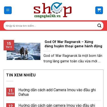
Skip
to
content
God Of War Ragnarok – Xứng
15
đáng huyền thoại game hành động
Th11
đỉnh cao
God of War Ragnarok là một bom tấn
trong làng game toàn cầu vừa mới ...
TIN XEM NHIỀU
Hướng dẫn cách add Camera Imou vào đầu ghi
11
Th10
Dahua
Hướng dẫn cách gán camera Imou vào đầu ghi
12