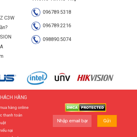
096789.5318
IZ C3W
096789.2216
cần?
ISION
098890.5074
UA
am
KHÁCH HÀNG
mua hàng online
c thanh toán
huật
hiếu nại