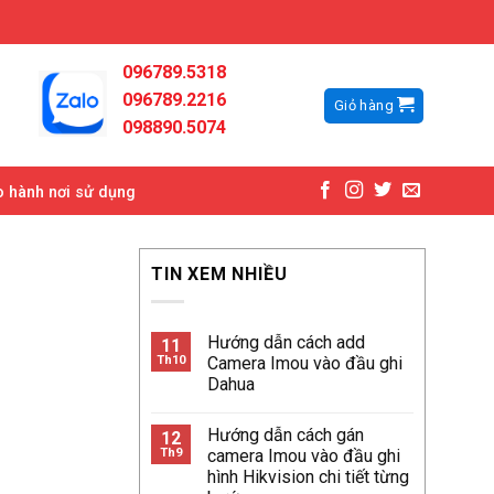
096789.5318
096789.2216
Giỏ hàng
098890.5074
 hành nơi sử dụng
TIN XEM NHIỀU
Hướng dẫn cách add
11
Th10
Camera Imou vào đầu ghi
Dahua
Hướng dẫn cách gán
12
Th9
camera Imou vào đầu ghi
hình Hikvision chi tiết từng