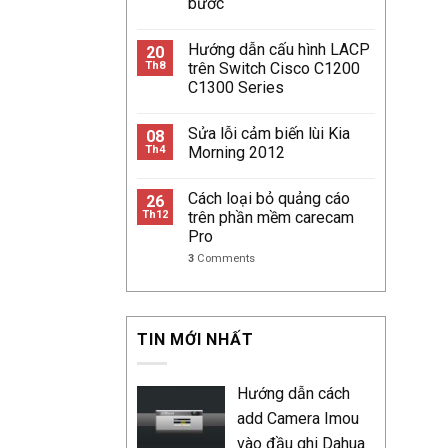
bước
Hướng dẫn cấu hình LACP
20
Th8
trên Switch Cisco C1200
C1300 Series
Sửa lỗi cảm biến lùi Kia
08
Th4
Morning 2012
Cách loại bỏ quảng cáo
26
Th12
trên phần mềm carecam
Pro
3
Comments
TIN MỚI NHẤT
Hướng dẫn cách
add Camera Imou
vào đầu ghi Dahua