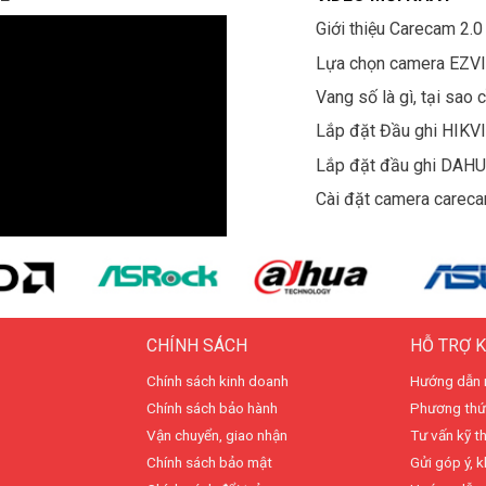
Giới thiệu Carecam 2.0
Lựa chọn camera EZV
Vang số là gì, tại sao 
Lắp đặt Đầu ghi HIKV
Lắp đặt đầu ghi DAH
Cài đặt camera carec
CHÍNH SÁCH
HỖ TRỢ 
Chính sách kinh doanh
Hướng dẫn 
Chính sách bảo hành
Phương thứ
Vận chuyển, giao nhận
Tư vấn kỹ t
Chính sách bảo mật
Gửi góp ý, k