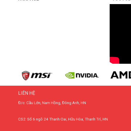
LIÊN HỆ
Đ/c: Cầu Lớn, Nam Hồng, Đông Anh, HN
CS2: Số 6 ngõ 24 Thanh Oai, Hữu Hòa, Thanh Trì, HN